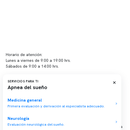
Políticas de Clínica Somno
Contacto y atención
info@somno.cl
Sugerencias / Reclamos
Horario de atención:
Lunes a viernes de 9:00 a 19:00 hrs.
Sábados de 9:00 a 14:00 hrs.
Sucursales
×
SERVICIOS PARA TI
Apnea del sueño
📍 Vitacura: Av. Kennedy 5488, Patio Inglés, piso -1, local 003
📍 Providencia: Av. Andrés Bello 2337, local 2
Medicina general
Primera evaluación y derivación al especialista adecuado.
Reserva tu hora
Neurología
Evaluación neurológica del sueño.
Agenda tu consulta médica o examen del sueño de forma rápida