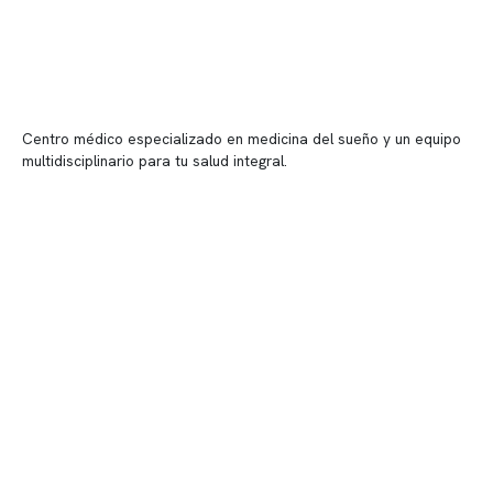
Centro médico especializado en medicina del sueño y un equipo
multidisciplinario para tu salud integral.
Contenido corporativo
Nuestro equipo clínico
Quiénes somos
Nuestras instalaciones
Telemedicina
Convenios
Políticas de privacidad