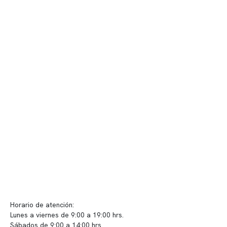
Contenido corporativo
Nuestro equipo clínico
Quiénes somos
Nuestras instalaciones
Telemedicina
Convenios
Políticas de privacidad
Políticas de Clínica Somno
Contacto y atención
info@somno.cl
Sugerencias / Reclamos
Horario de atención:
Lunes a viernes de 9:00 a 19:00 hrs.
Sábados de 9:00 a 14:00 hrs.