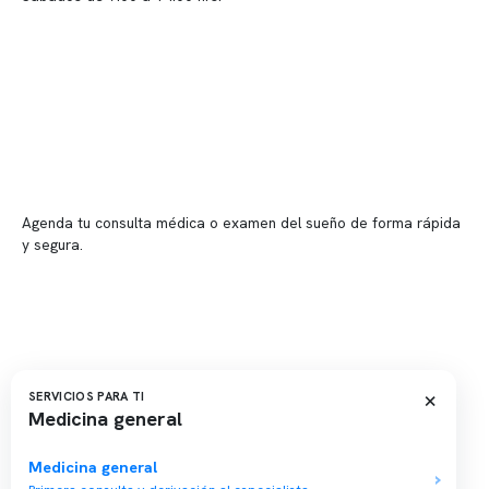
Sucursales
📍 Vitacura: Av. Kennedy 5488, Patio Inglés, piso -1, local 003
📍 Providencia: Av. Andrés Bello 2337, local 2
Reserva tu hora
Agenda tu consulta médica o examen del sueño de forma rápida
y segura.
→ Reservar ahora
Valor consulta médica
Presupuesto de exámenes
Evaluación online
×
SERVICIOS PARA TI
Medicina general
Medicina general