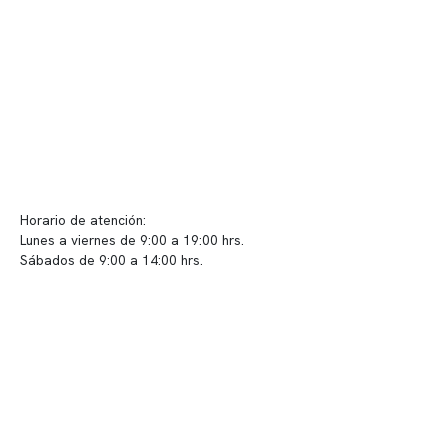
Políticas de privacidad
Políticas de Clínica Somno
Contacto y atención
info@somno.cl
Sugerencias / Reclamos
Horario de atención:
Lunes a viernes de 9:00 a 19:00 hrs.
Sábados de 9:00 a 14:00 hrs.
Sucursales
📍 Vitacura: Av. Kennedy 5488, Patio Inglés, piso -1, local 003
📍 Providencia: Av. Andrés Bello 2337, local 2
Reserva tu hora