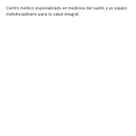
Centro médico especializado en medicina del sueño y un equipo
multidisciplinario para tu salud integral.
Contenido corporativo
Nuestro equipo clínico
Quiénes somos
Nuestras instalaciones
Telemedicina
Convenios
Políticas de privacidad
Políticas de Clínica Somno
Contacto y atención