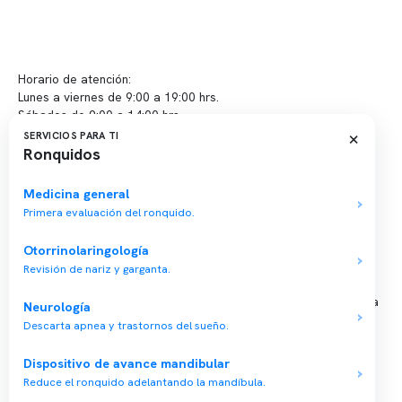
info@somno.cl
Sugerencias / Reclamos
Horario de atención:
Lunes a viernes de 9:00 a 19:00 hrs.
Sábados de 9:00 a 14:00 hrs.
×
SERVICIOS PARA TI
Ronquidos
Sucursales
📍 Vitacura: Av. Kennedy 5488, Patio Inglés, piso -1, local 003
Medicina general
Primera evaluación del ronquido.
📍 Providencia: Av. Andrés Bello 2337, local 2
Otorrinolaringología
Reserva tu hora
Revisión de nariz y garganta.
Agenda tu consulta médica o examen del sueño de forma rápida
Neurología
y segura.
Descarta apnea y trastornos del sueño.
→ Reservar ahora
Dispositivo de avance mandibular
Valor consulta médica
Reduce el ronquido adelantando la mandíbula.