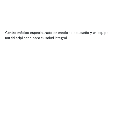
Centro médico especializado en medicina del sueño y un equipo
multidisciplinario para tu salud integral.
Contenido corporativo
Nuestro equipo clínico
Quiénes somos
Nuestras instalaciones
Telemedicina
Convenios
Políticas de privacidad