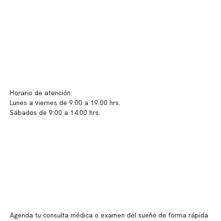
Políticas de Clínica Somno
Contacto y atención
info@somno.cl
Sugerencias / Reclamos
Horario de atención:
Lunes a viernes de 9:00 a 19:00 hrs.
Sábados de 9:00 a 14:00 hrs.
Sucursales
📍 Vitacura: Av. Kennedy 5488, Patio Inglés, piso -1, local 003
📍 Providencia: Av. Andrés Bello 2337, local 2
Reserva tu hora
Agenda tu consulta médica o examen del sueño de forma rápida