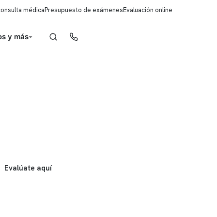
consulta médica
Presupuesto de exámenes
Evaluación online
s y más
Reserva de horas
Evalúate aquí