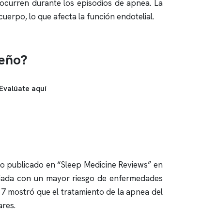
e ocurren durante los episodios de
apnea
. La
uerpo, lo que afecta la función endotelial.
ueño?
Evalúate aquí
io publicado en “Sleep Medicine Reviews” en
iada con un mayor riesgo de enfermedades
17 mostró que el tratamiento de la
apnea del
ares.