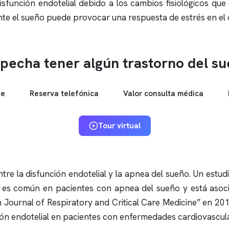
isfunción endotelial debido a los cambios fisiológicos qu
nte el sueño puede provocar una respuesta de estrés en el c
pecha tener algún trastorno del s
ne
Reserva telefónica
Valor consulta médica
Tour virtual
tre la disfunción endotelial y la
apnea del sueño
. Un estud
al es común en pacientes con
apnea del sueño
y está asoc
 Journal of Respiratory and Critical Care Medicine” en 20
ión endotelial en pacientes con enfermedades cardiovascul