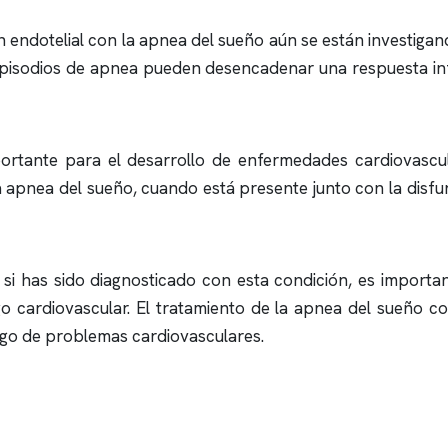
 endotelial con la
apnea del sueño
aún se están investigand
episodios de
apnea
pueden desencadenar una respuesta infla
portante para el desarrollo de enfermedades cardiovascu
a
apnea del sueño
, cuando está presente junto con la disf
si has sido diagnosticado con esta condición, es import
go cardiovascular. El tratamiento de la
apnea del sueño
con
iesgo de problemas cardiovasculares.