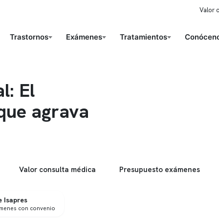
Valor 
Trastornos
Exámenes
Tratamientos
Conóceno
l: El
 que agrava
Valor consulta médica
Presupuesto exámenes
 Isapres
ámenes con convenio