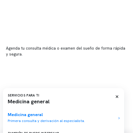
📍 Vitacura: Av. Kennedy 5488, Patio Inglés, piso -1, local 003
📍 Providencia: Av. Andrés Bello 2337, local 2
Reserva tu hora
Agenda tu consulta médica o examen del sueño de forma rápida
y segura.
→ Reservar ahora
Valor consulta médica
Presupuesto de exámenes
Evaluación online
×
SERVICIOS PARA TI
Medicina general
Medicina general
Primera consulta y derivación al especialista.
Copyright 2026 · Clínica Somno. Todos los derechos reservados.