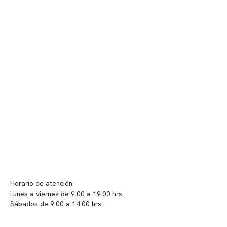
Nuestro equipo clínico
Quiénes somos
Nuestras instalaciones
Telemedicina
Convenios
Políticas de privacidad
Políticas de Clínica Somno
Contacto y atención
info@somno.cl
Sugerencias / Reclamos
Horario de atención:
Lunes a viernes de 9:00 a 19:00 hrs.
Sábados de 9:00 a 14:00 hrs.
Sucursales