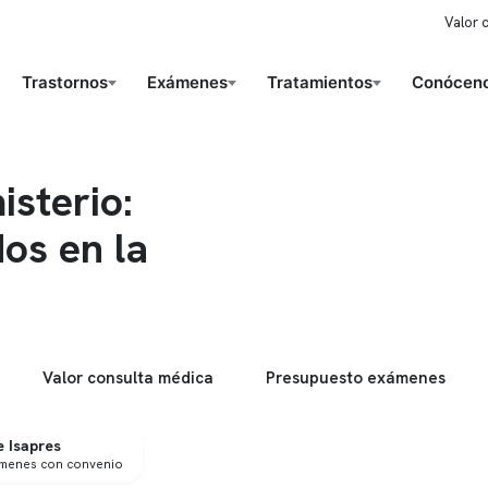
Valor 
Trastornos
Exámenes
Tratamientos
Conóceno
sterio:
os en la
Valor consulta médica
Presupuesto exámenes
 Isapres
ámenes con convenio