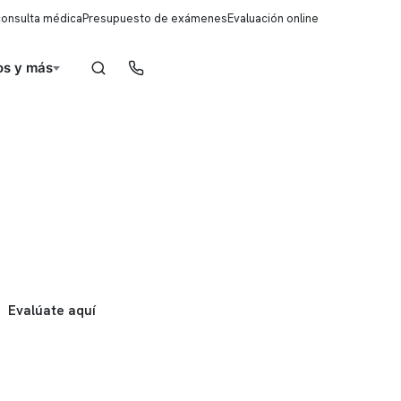
consulta médica
Presupuesto de exámenes
Evaluación online
s y más
Reserva de horas
Evalúate aquí