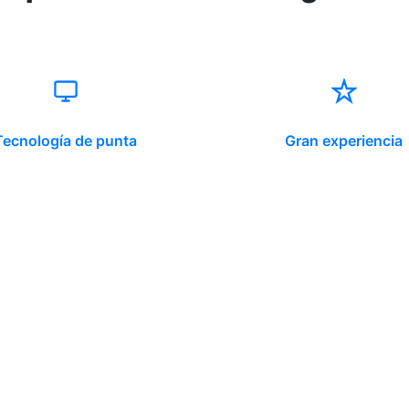
Tecnología de punta
Gran experiencia
ido corporativo
Contacto y atención
equipo clínico
info@somno.cl
 somos
Sugerencias / Reclamos