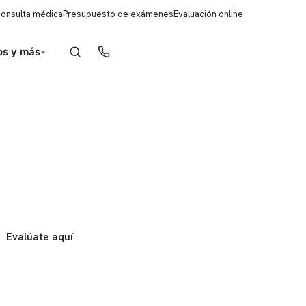
consulta médica
Presupuesto de exámenes
Evaluación online
s y más
Reserva de horas
Evalúate aquí