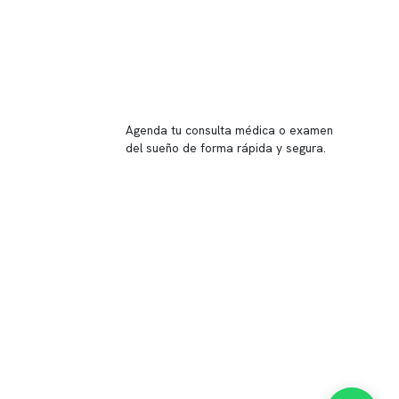
Reserva tu hora
Agenda tu consulta médica o examen
del sueño de forma rápida y segura.
→ Reservar ahora
Valor consulta médica
Presupuesto de exámenes
Evaluación online
 Inglés, piso -1,
37, local 2