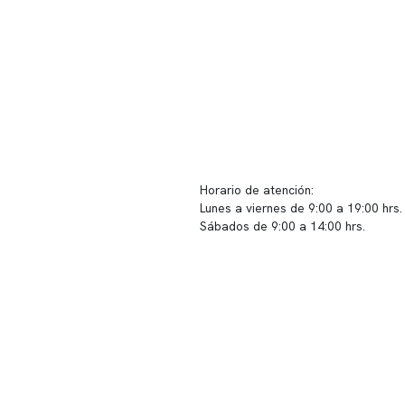
ido corporativo
Contacto y atención
equipo clínico
info@somno.cl
 somos
Sugerencias / Reclamos
 instalaciones
Horario de atención:
Lunes a viernes de 9:00 a 19:00 hrs.
icina
Sábados de 9:00 a 14:00 hrs.
os
Sucursales
s de privacidad
📍 Vitacura: Av. Kennedy 5488, Patio
s de Clínica Somno
local 003
📍 Providencia: Av. Andrés Bello 23