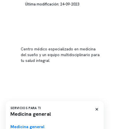
Última modificación: 24-09-2023
Conten
Nuestro 
Centro médico especializado en medicina
Quiénes
del sueño y un equipo multidisciplinario para
tu salud integral.
Nuestras
Telemed
Conveni
Política
Política
×
SERVICIOS PARA TI
Medicina general
Medicina general