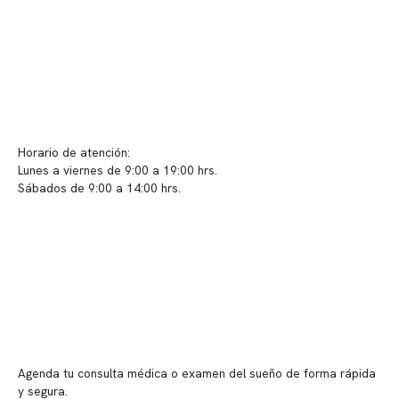
Políticas de Clínica Somno
Contacto y atención
info@somno.cl
Sugerencias / Reclamos
Horario de atención:
Lunes a viernes de 9:00 a 19:00 hrs.
Sábados de 9:00 a 14:00 hrs.
Sucursales
📍 Vitacura: Av. Kennedy 5488, Patio Inglés, piso -1, local 003
📍 Providencia: Av. Andrés Bello 2337, local 2
Reserva tu hora
Agenda tu consulta médica o examen del sueño de forma rápida
y segura.