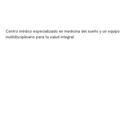
Centro médico especializado en medicina del sueño y un equipo
multidisciplinario para tu salud integral.
Contenido corporativo
Nuestro equipo clínico
Quiénes somos
Nuestras instalaciones
Telemedicina
Convenios
Políticas de privacidad