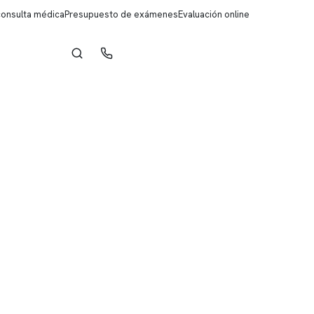
consulta médica
Presupuesto de exámenes
Evaluación online
Reserva de horas