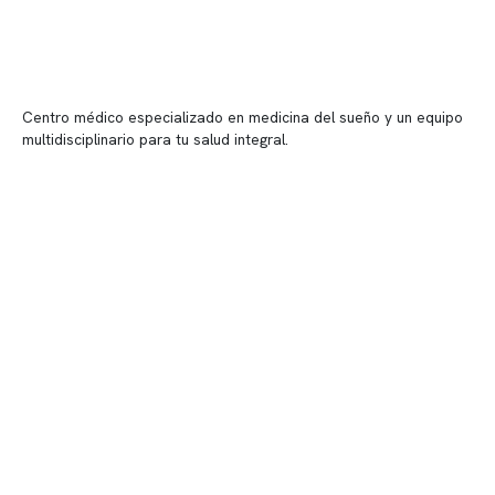
Centro médico especializado en medicina del sueño y un equipo
multidisciplinario para tu salud integral.
Contenido corporativo
Nuestro equipo clínico
Quiénes somos
Nuestras instalaciones
Telemedicina
Convenios
Políticas de privacidad