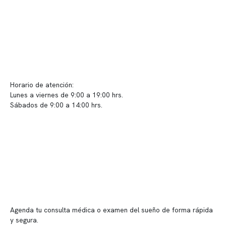
Políticas de Clínica Somno
Contacto y atención
info@somno.cl
Sugerencias / Reclamos
Horario de atención:
Lunes a viernes de 9:00 a 19:00 hrs.
Sábados de 9:00 a 14:00 hrs.
Sucursales
📍 Vitacura: Av. Kennedy 5488, Patio Inglés, piso -1, local 003
📍 Providencia: Av. Andrés Bello 2337, local 2
Reserva tu hora
Agenda tu consulta médica o examen del sueño de forma rápida
y segura.