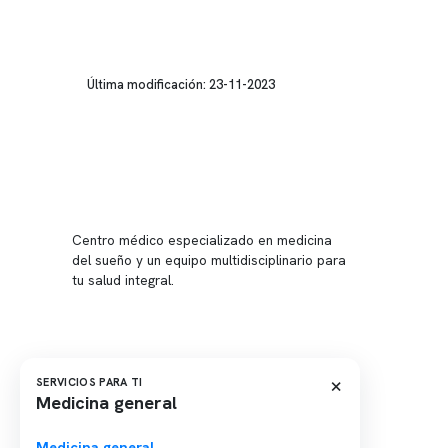
Última modificación: 23-11-2023
Conten
Nuestro 
Centro médico especializado en medicina
Quiénes
del sueño y un equipo multidisciplinario para
tu salud integral.
Nuestras
Telemed
Conveni
Política
×
SERVICIOS PARA TI
Medicina general
Política
Medicina general