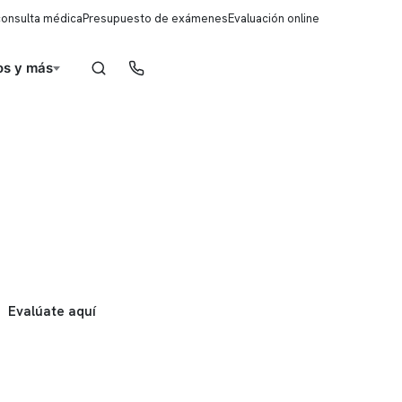
consulta médica
Presupuesto de exámenes
Evaluación online
s y más
Reserva de horas
Evalúate aquí