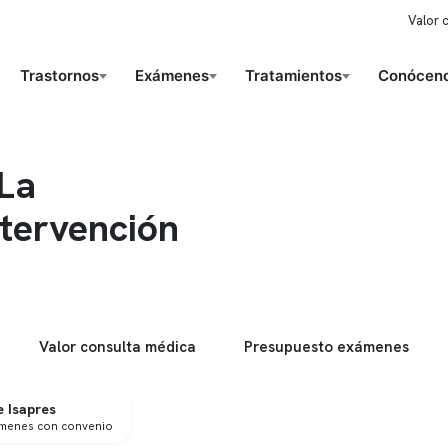
Valor 
Trastornos
Exámenes
Tratamientos
Conóceno
 La
ntervención
Valor consulta médica
Presupuesto exámenes
 Isapres
ámenes con convenio