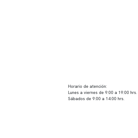
ido corporativo
Contacto y atención
equipo clínico
info@somno.cl
 somos
Sugerencias / Reclamos
 instalaciones
Horario de atención:
Lunes a viernes de 9:00 a 19:00 hrs.
icina
Sábados de 9:00 a 14:00 hrs.
os
Sucursales
s de privacidad
📍 Vitacura: Av. Kennedy 5488, Patio
s de Clínica Somno
local 003