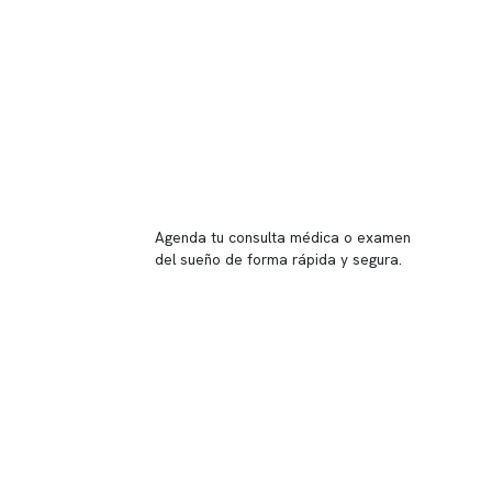
Reserva tu hora
Agenda tu consulta médica o examen
del sueño de forma rápida y segura.
→ Reservar ahora
Valor consulta médica
Presupuesto de exámenes
Evaluación online
 Inglés, piso -1,