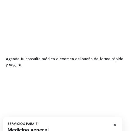
Sucursales
📍 Vitacura: Av. Kennedy 5488, Patio Inglés, piso -1, local 003
📍 Providencia: Av. Andrés Bello 2337, local 2
Reserva tu hora
Agenda tu consulta médica o examen del sueño de forma rápida
y segura.
→ Reservar ahora
Valor consulta médica
Presupuesto de exámenes
Evaluación online
×
SERVICIOS PARA TI
Medicina general