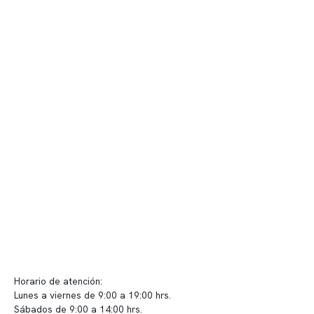
Contenido corporativo
Nuestro equipo clínico
Quiénes somos
Nuestras instalaciones
Telemedicina
Convenios
Políticas de privacidad
Políticas de Clínica Somno
Contacto y atención
info@somno.cl
Sugerencias / Reclamos
Horario de atención:
Lunes a viernes de 9:00 a 19:00 hrs.
Sábados de 9:00 a 14:00 hrs.