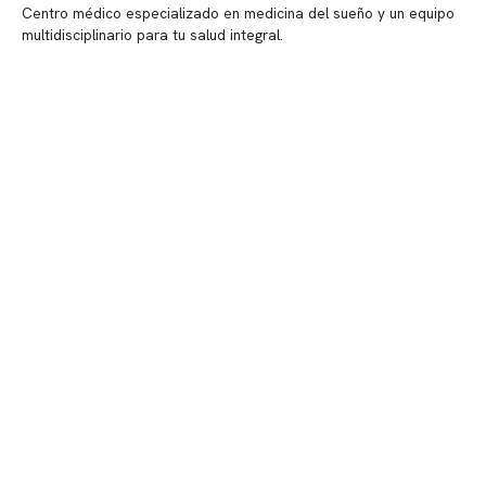
Centro médico especializado en medicina del sueño y un equipo
multidisciplinario para tu salud integral.
Contenido corporativo
Nuestro equipo clínico
Quiénes somos
Nuestras instalaciones
Telemedicina
Convenios
Políticas de privacidad
Políticas de Clínica Somno
Contacto y atención