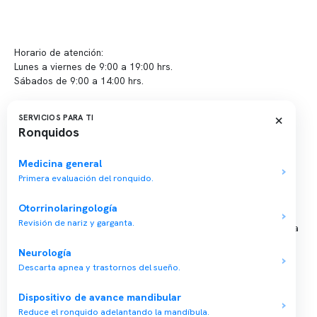
info@somno.cl
Sugerencias / Reclamos
Horario de atención:
Lunes a viernes de 9:00 a 19:00 hrs.
Sábados de 9:00 a 14:00 hrs.
Sucursales
×
SERVICIOS PARA TI
Ronquidos
📍 Vitacura: Av. Kennedy 5488, Patio Inglés, piso -1, local 003
📍 Providencia: Av. Andrés Bello 2337, local 2
Medicina general
Primera evaluación del ronquido.
Reserva tu hora
Otorrinolaringología
Revisión de nariz y garganta.
Agenda tu consulta médica o examen del sueño de forma rápida
y segura.
Neurología
→ Reservar ahora
Descarta apnea y trastornos del sueño.
Valor consulta médica
Dispositivo de avance mandibular
Presupuesto de exámenes
Reduce el ronquido adelantando la mandíbula.