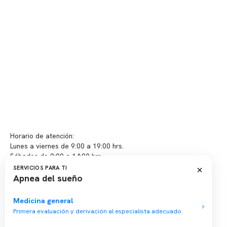
Telemedicina
Convenios
Políticas de privacidad
Políticas de Clínica Somno
Contacto y atención
info@somno.cl
Sugerencias / Reclamos
Horario de atención:
Lunes a viernes de 9:00 a 19:00 hrs.
Sábados de 9:00 a 14:00 hrs.
×
SERVICIOS PARA TI
Apnea del sueño
Sucursales
📍 Vitacura: Av. Kennedy 5488, Patio Inglés, piso -1, local 003
Medicina general
Primera evaluación y derivación al especialista adecuado.
📍 Providencia: Av. Andrés Bello 2337, local 2