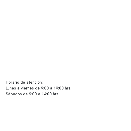
Telemedicina
Convenios
Políticas de privacidad
Políticas de Clínica Somno
Contacto y atención
info@somno.cl
Sugerencias / Reclamos
Horario de atención:
Lunes a viernes de 9:00 a 19:00 hrs.
Sábados de 9:00 a 14:00 hrs.
Sucursales
📍 Vitacura: Av. Kennedy 5488, Patio Inglés, piso -1, local 003
📍 Providencia: Av. Andrés Bello 2337, local 2