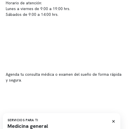
Horario de atención:
Lunes a viernes de 9:00 a 19:00 hrs.
Sábados de 9:00 a 14:00 hrs.
Sucursales
📍 Vitacura: Av. Kennedy 5488, Patio Inglés, piso -1, local 003
📍 Providencia: Av. Andrés Bello 2337, local 2
Reserva tu hora
Agenda tu consulta médica o examen del sueño de forma rápida
y segura.
→ Reservar ahora
Valor consulta médica
Presupuesto de exámenes
Evaluación online
×
SERVICIOS PARA TI
Medicina general