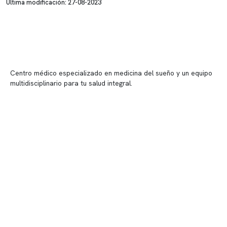
Última modificación: 27-08-2023
Centro médico especializado en medicina del sueño y un equipo
multidisciplinario para tu salud integral.
Contenido corporativo
Nuestro equipo clínico
Quiénes somos
Nuestras instalaciones
Telemedicina
Convenios