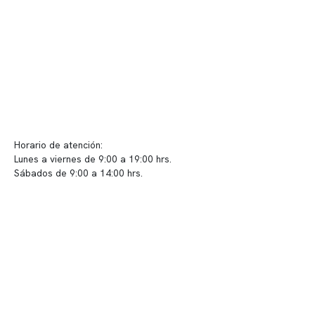
Políticas de privacidad
Políticas de Clínica Somno
Contacto y atención
info@somno.cl
Sugerencias / Reclamos
Horario de atención:
Lunes a viernes de 9:00 a 19:00 hrs.
Sábados de 9:00 a 14:00 hrs.
Sucursales
📍 Vitacura: Av. Kennedy 5488, Patio Inglés, piso -1, local 003
📍 Providencia: Av. Andrés Bello 2337, local 2
Reserva tu hora