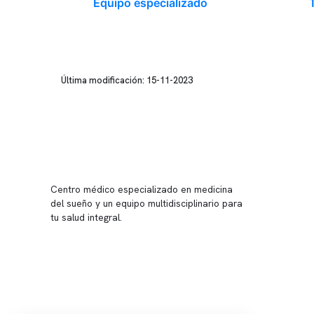
Equipo especializado
Última modificación: 15-11-2023
Conten
Nuestro 
Centro médico especializado en medicina
Quiénes
del sueño y un equipo multidisciplinario para
tu salud integral.
Nuestras
Telemed
Conveni
Política
Política