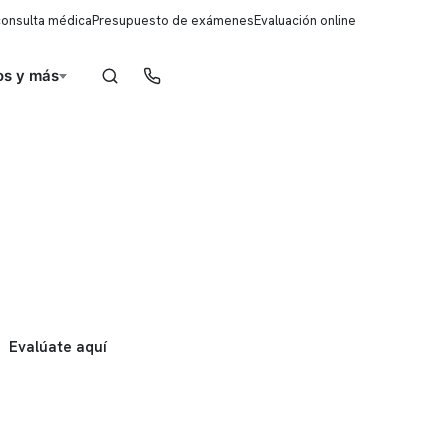
consulta médica
Presupuesto de exámenes
Evaluación online
s y más
Reserva de horas
Evalúate aquí