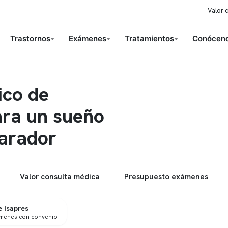
Valor 
Trastornos
Exámenes
Tratamientos
Conóceno
ico de
ara un sueño
arador
Valor consulta médica
Presupuesto exámenes
 Isapres
ámenes con convenio