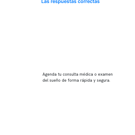
Las respuestas correctas
Reserva tu hora
Agenda tu consulta médica o examen
del sueño de forma rápida y segura.
→ Reservar ahora
Valor consulta médica
Presupuesto de exámenes
Evaluación online
 Inglés, piso -1,