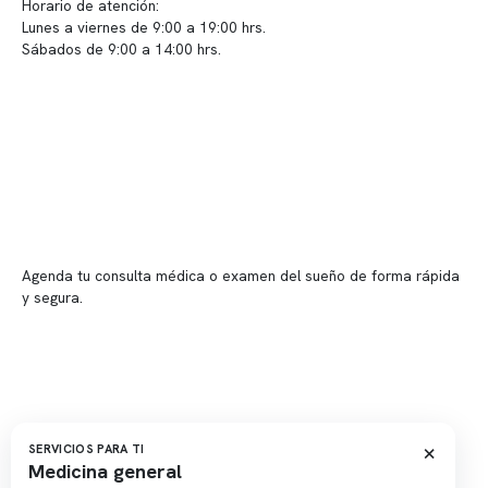
Horario de atención:
Lunes a viernes de 9:00 a 19:00 hrs.
Sábados de 9:00 a 14:00 hrs.
Sucursales
📍 Vitacura: Av. Kennedy 5488, Patio Inglés, piso -1, local 003
📍 Providencia: Av. Andrés Bello 2337, local 2
Reserva tu hora
Agenda tu consulta médica o examen del sueño de forma rápida
y segura.
→ Reservar ahora
Valor consulta médica
Presupuesto de exámenes
Evaluación online
×
SERVICIOS PARA TI
Medicina general