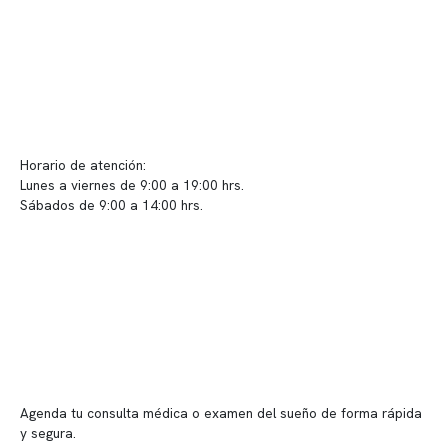
Políticas de Clínica Somno
Contacto y atención
info@somno.cl
Sugerencias / Reclamos
Horario de atención:
Lunes a viernes de 9:00 a 19:00 hrs.
Sábados de 9:00 a 14:00 hrs.
Sucursales
📍 Vitacura: Av. Kennedy 5488, Patio Inglés, piso -1, local 003
📍 Providencia: Av. Andrés Bello 2337, local 2
Reserva tu hora
Agenda tu consulta médica o examen del sueño de forma rápida
y segura.