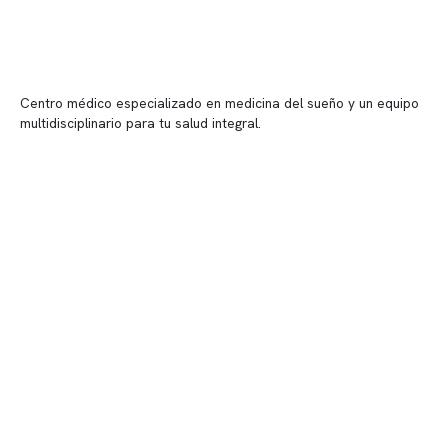
Centro médico especializado en medicina del sueño y un equipo
multidisciplinario para tu salud integral.
Contenido corporativo
Nuestro equipo clínico
Quiénes somos
Nuestras instalaciones
Telemedicina
Convenios
Políticas de privacidad