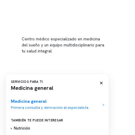
Conten
Nuestro 
Centro médico especializado en medicina
Quiénes
del sueño y un equipo multidisciplinario para
tu salud integral.
Nuestras
Telemed
Conveni
Política
×
SERVICIOS PARA TI
Medicina general
Política
Medicina general
Primera consulta y derivación al especialista.
TAMBIÉN TE PUEDE INTERESAR
Nutrición