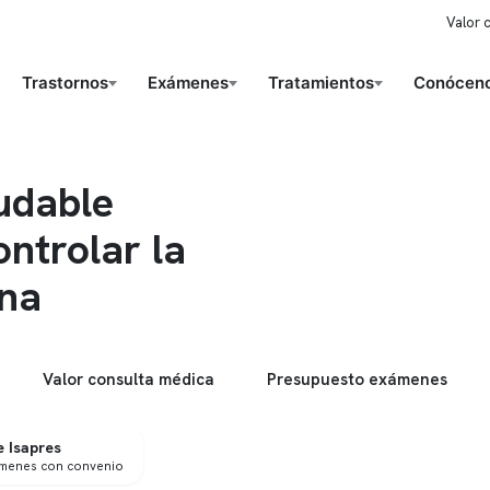
Valor 
Trastornos
Exámenes
Tratamientos
Conóceno
udable
ntrolar la
na
Valor consulta médica
Presupuesto exámenes
 Isapres
ámenes con convenio