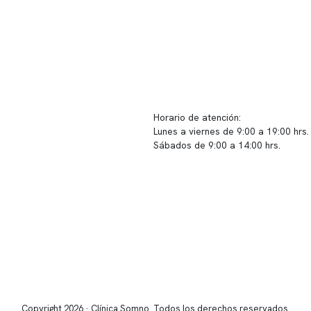
ido corporativo
Contacto y atención
equipo clínico
info@somno.cl
 somos
Sugerencias / Reclamos
 instalaciones
Horario de atención:
Lunes a viernes de 9:00 a 19:00 hrs.
icina
Sábados de 9:00 a 14:00 hrs.
os
Sucursales
s de privacidad
📍 Vitacura: Av. Kennedy 5488, Patio
s de Clínica Somno
local 003
📍 Providencia: Av. Andrés Bello 23
Copyright 2026 · Clínica Somno. Todos los derechos reservados.