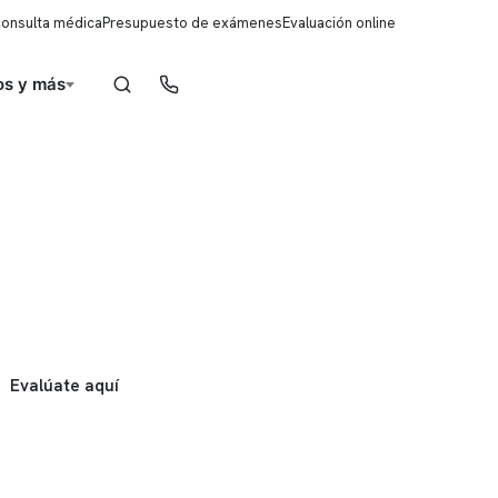
consulta médica
Presupuesto de exámenes
Evaluación online
s y más
Reserva de horas
Evalúate aquí