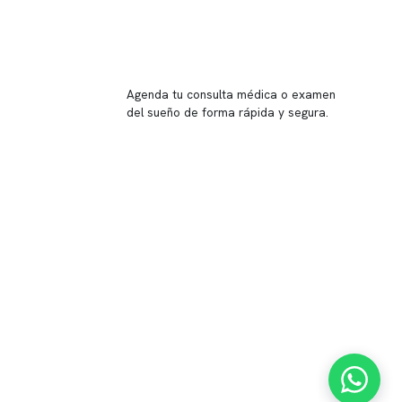
Reserva tu hora
Agenda tu consulta médica o examen
del sueño de forma rápida y segura.
→ Reservar ahora
Valor consulta médica
Presupuesto de exámenes
Evaluación online
 Inglés, piso -1,
37, local 2