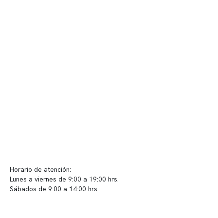
Quiénes somos
Nuestras instalaciones
Telemedicina
Convenios
Políticas de privacidad
Políticas de Clínica Somno
Contacto y atención
info@somno.cl
Sugerencias / Reclamos
Horario de atención:
Lunes a viernes de 9:00 a 19:00 hrs.
Sábados de 9:00 a 14:00 hrs.
Sucursales