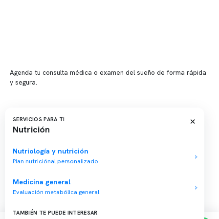
📍 Vitacura: Av. Kennedy 5488, Patio Inglés, piso -1, local 003
📍 Providencia: Av. Andrés Bello 2337, local 2
Reserva tu hora
Agenda tu consulta médica o examen del sueño de forma rápida
y segura.
→ Reservar ahora
Valor consulta médica
×
SERVICIOS PARA TI
Nutrición
Presupuesto de exámenes
Evaluación online
Nutriología y nutrición
Plan nutriciónal personalizado.
Medicina general
Evaluación metabólica general.
Copyright 2026 · Clínica Somno. Todos los derechos reservados.
TAMBIÉN TE PUEDE INTERESAR