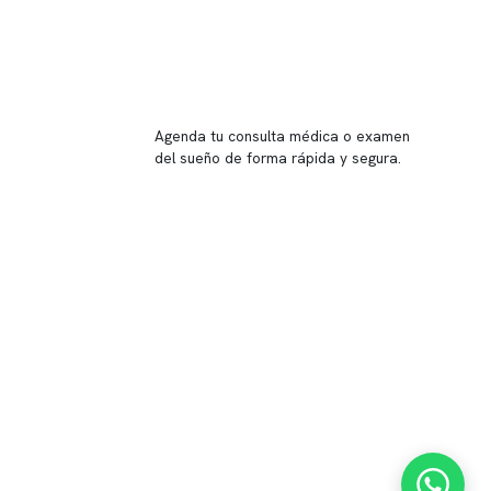
Reserva tu hora
Agenda tu consulta médica o examen
del sueño de forma rápida y segura.
→ Reservar ahora
Valor consulta médica
Presupuesto de exámenes
Evaluación online
 Inglés, piso -1,
37, local 2