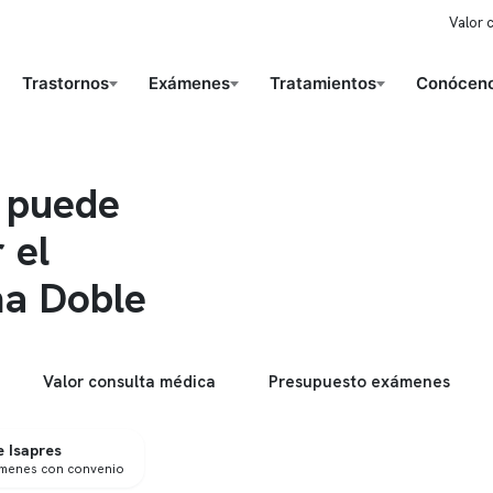
Valor 
Trastornos
Exámenes
Tratamientos
Conóceno
 puede
 el
ma Doble
Valor consulta médica
Presupuesto exámenes
 Isapres
ámenes con convenio