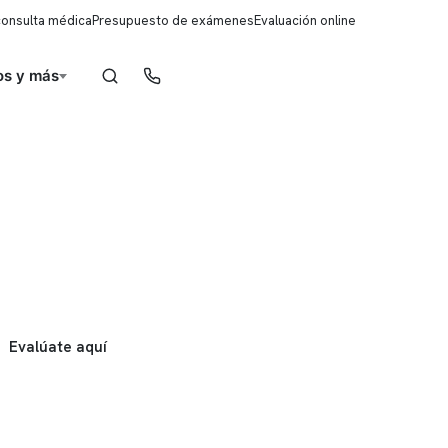
consulta médica
Presupuesto de exámenes
Evaluación online
s y más
Reserva de horas
Evalúate aquí