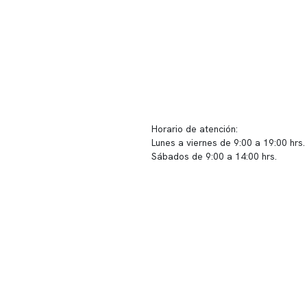
ido corporativo
Contacto y atención
equipo clínico
info@somno.cl
 somos
Sugerencias / Reclamos
 instalaciones
Horario de atención:
Lunes a viernes de 9:00 a 19:00 hrs.
icina
Sábados de 9:00 a 14:00 hrs.
os
Sucursales
s de privacidad
📍 Vitacura: Av. Kennedy 5488, Patio
s de Clínica Somno
local 003
📍 Providencia: Av. Andrés Bello 23