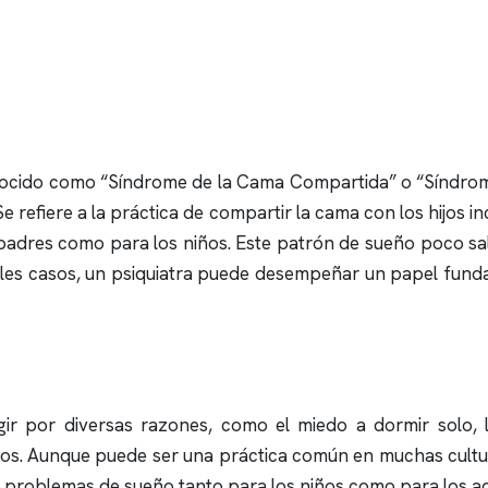
ocido como “Síndrome de la Cama Compartida” o “Síndrom
e refiere a la práctica de compartir la cama con los hijos
padres como para los niños. Este patrón de sueño poco sal
n tales casos, un psiquiatra puede desempeñar un papel fun
ir por diversas razones, como el miedo a dormir solo, 
dos. Aunque puede ser una práctica común en muchas cultu
a problemas de sueño tanto para los niños como para los ad