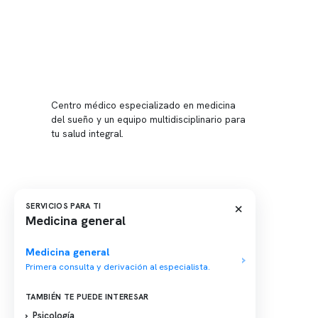
Conten
Nuestro 
Centro médico especializado en medicina
Quiénes
del sueño y un equipo multidisciplinario para
tu salud integral.
Nuestras
Telemed
Conveni
Política
×
SERVICIOS PARA TI
Medicina general
Política
Medicina general
Primera consulta y derivación al especialista.
TAMBIÉN TE PUEDE INTERESAR
Psicología