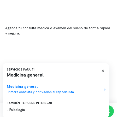
📍 Providencia: Av. Andrés Bello 2337, local 2
Reserva tu hora
Agenda tu consulta médica o examen del sueño de forma rápida
y segura.
→ Reservar ahora
Valor consulta médica
Presupuesto de exámenes
Evaluación online
×
SERVICIOS PARA TI
Medicina general
Medicina general
Primera consulta y derivación al especialista.
Copyright 2026 · Clínica Somno. Todos los derechos reservados.
TAMBIÉN TE PUEDE INTERESAR
Psicología
Reserva de horas