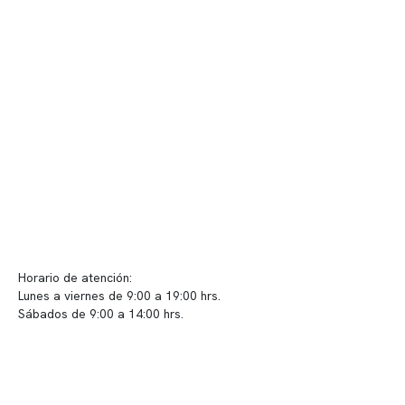
Nuestras instalaciones
Telemedicina
Convenios
Políticas de privacidad
Políticas de Clínica Somno
Contacto y atención
info@somno.cl
Sugerencias / Reclamos
Horario de atención:
Lunes a viernes de 9:00 a 19:00 hrs.
Sábados de 9:00 a 14:00 hrs.
Sucursales
📍 Vitacura: Av. Kennedy 5488, Patio Inglés, piso -1, local 003