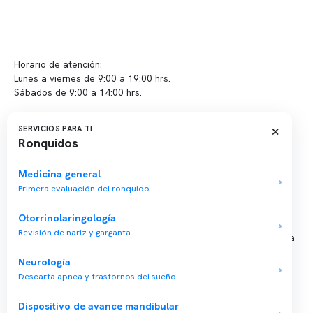
info@somno.cl
Sugerencias / Reclamos
Horario de atención:
Lunes a viernes de 9:00 a 19:00 hrs.
Sábados de 9:00 a 14:00 hrs.
Sucursales
×
SERVICIOS PARA TI
Ronquidos
📍 Vitacura: Av. Kennedy 5488, Patio Inglés, piso -1, local 003
📍 Providencia: Av. Andrés Bello 2337, local 2
Medicina general
Primera evaluación del ronquido.
Reserva tu hora
Otorrinolaringología
Revisión de nariz y garganta.
Agenda tu consulta médica o examen del sueño de forma rápida
y segura.
Neurología
→ Reservar ahora
Descarta apnea y trastornos del sueño.
Valor consulta médica
Dispositivo de avance mandibular