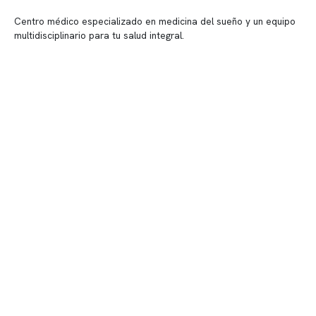
Centro médico especializado en medicina del sueño y un equipo
multidisciplinario para tu salud integral.
Contenido corporativo
Nuestro equipo clínico
Quiénes somos
Nuestras instalaciones
Telemedicina
Convenios
Políticas de privacidad
Políticas de Clínica Somno
Contacto y atención