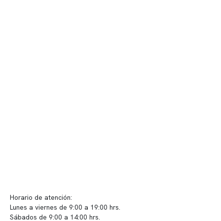
Contenido corporativo
Nuestro equipo clínico
Quiénes somos
Nuestras instalaciones
Telemedicina
Convenios
Políticas de privacidad
Políticas de Clínica Somno
Contacto y atención
info@somno.cl
Sugerencias / Reclamos
Horario de atención:
Lunes a viernes de 9:00 a 19:00 hrs.
Sábados de 9:00 a 14:00 hrs.