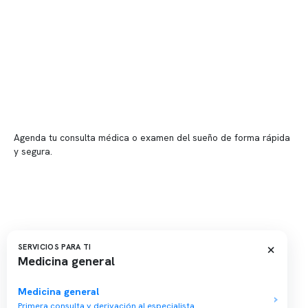
Sucursales
📍 Vitacura: Av. Kennedy 5488, Patio Inglés, piso -1, local 003
📍 Providencia: Av. Andrés Bello 2337, local 2
Reserva tu hora
Agenda tu consulta médica o examen del sueño de forma rápida
y segura.
→ Reservar ahora
Valor consulta médica
Presupuesto de exámenes
Evaluación online
×
SERVICIOS PARA TI
Medicina general
Medicina general
Primera consulta y derivación al especialista.