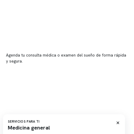
Sucursales
📍 Vitacura: Av. Kennedy 5488, Patio Inglés, piso -1, local 003
📍 Providencia: Av. Andrés Bello 2337, local 2
Reserva tu hora
Agenda tu consulta médica o examen del sueño de forma rápida
y segura.
→ Reservar ahora
Valor consulta médica
Presupuesto de exámenes
Evaluación online
×
SERVICIOS PARA TI
Medicina general
Copyright 2026 · Clínica Somno. Todos los derechos reservados.