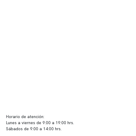
Nuestro equipo clínico
Quiénes somos
Nuestras instalaciones
Telemedicina
Convenios
Políticas de privacidad
Políticas de Clínica Somno
Contacto y atención
info@somno.cl
Sugerencias / Reclamos
Horario de atención:
Lunes a viernes de 9:00 a 19:00 hrs.
Sábados de 9:00 a 14:00 hrs.