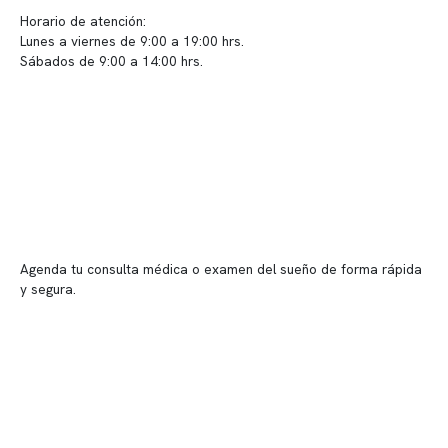
Horario de atención:
Lunes a viernes de 9:00 a 19:00 hrs.
Sábados de 9:00 a 14:00 hrs.
Sucursales
📍 Vitacura: Av. Kennedy 5488, Patio Inglés, piso -1, local 003
📍 Providencia: Av. Andrés Bello 2337, local 2
Reserva tu hora
Agenda tu consulta médica o examen del sueño de forma rápida
y segura.
→ Reservar ahora
Valor consulta médica
Presupuesto de exámenes
Evaluación online