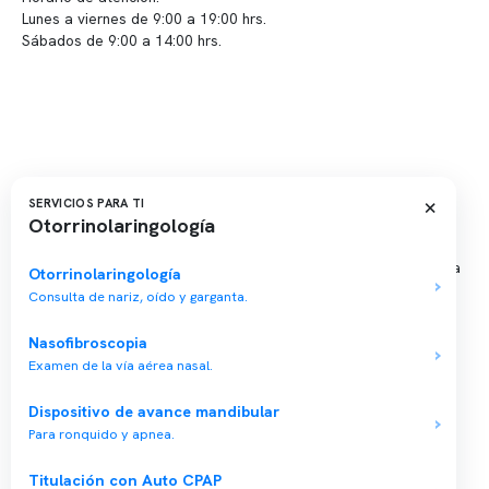
Lunes a viernes de 9:00 a 19:00 hrs.
Sábados de 9:00 a 14:00 hrs.
Sucursales
📍 Vitacura: Av. Kennedy 5488, Patio Inglés, piso -1, local 003
📍 Providencia: Av. Andrés Bello 2337, local 2
×
SERVICIOS PARA TI
Otorrinolaringología
Reserva tu hora
Agenda tu consulta médica o examen del sueño de forma rápida
Otorrinolaringología
y segura.
Consulta de nariz, oído y garganta.
→ Reservar ahora
Nasofibroscopia
Valor consulta médica
Examen de la vía aérea nasal.
Presupuesto de exámenes
Dispositivo de avance mandibular
Evaluación online
Para ronquido y apnea.
Titulación con Auto CPAP