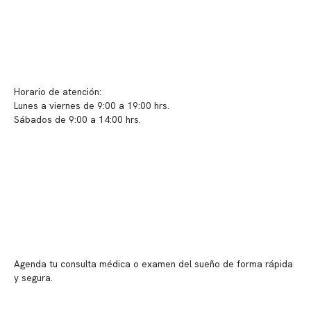
Contacto y atención
info@somno.cl
Sugerencias / Reclamos
Horario de atención:
Lunes a viernes de 9:00 a 19:00 hrs.
Sábados de 9:00 a 14:00 hrs.
Sucursales
📍 Vitacura: Av. Kennedy 5488, Patio Inglés, piso -1, local 003
📍 Providencia: Av. Andrés Bello 2337, local 2
Reserva tu hora
Agenda tu consulta médica o examen del sueño de forma rápida
y segura.
→ Reservar ahora