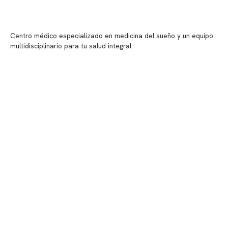
Centro médico especializado en medicina del sueño y un equipo
multidisciplinario para tu salud integral.
Contenido corporativo
Nuestro equipo clínico
Quiénes somos
Nuestras instalaciones
Telemedicina
Convenios
Políticas de privacidad
Políticas de Clínica Somno