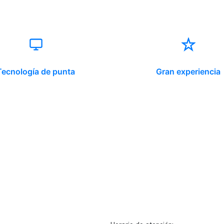
Tecnología de punta
Gran experiencia
ido corporativo
Contacto y atención
equipo clínico
info@somno.cl
 somos
Sugerencias / Reclamos