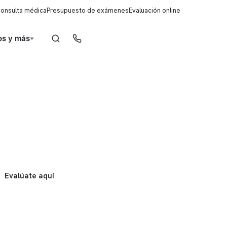
consulta médica
Presupuesto de exámenes
Evaluación online
s y más
Reserva de horas
Evalúate aquí