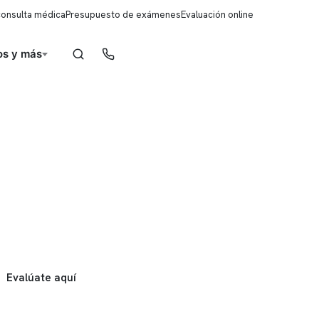
consulta médica
Presupuesto de exámenes
Evaluación online
s y más
Reserva de horas
Evalúate aquí