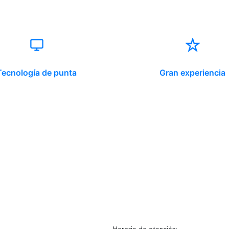
Tecnología de punta
Gran experiencia
ido corporativo
Contacto y atención
equipo clínico
info@somno.cl
 somos
Sugerencias / Reclamos