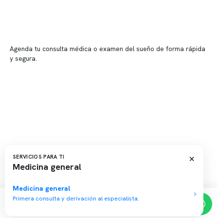
📍 Providencia: Av. Andrés Bello 2337, local 2
Reserva tu hora
Agenda tu consulta médica o examen del sueño de forma rápida
y segura.
→ Reservar ahora
Valor consulta médica
Presupuesto de exámenes
Evaluación online
×
SERVICIOS PARA TI
Medicina general
Copyright 2026 · Clínica Somno. Todos los derechos reservados.
Medicina general
Primera consulta y derivación al especialista.
Reserva de horas