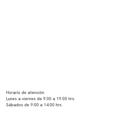
Nuestras instalaciones
Telemedicina
Convenios
Políticas de privacidad
Políticas de Clínica Somno
Contacto y atención
info@somno.cl
Sugerencias / Reclamos
Horario de atención:
Lunes a viernes de 9:00 a 19:00 hrs.
Sábados de 9:00 a 14:00 hrs.
Sucursales
📍 Vitacura: Av. Kennedy 5488, Patio Inglés, piso -1, local 003