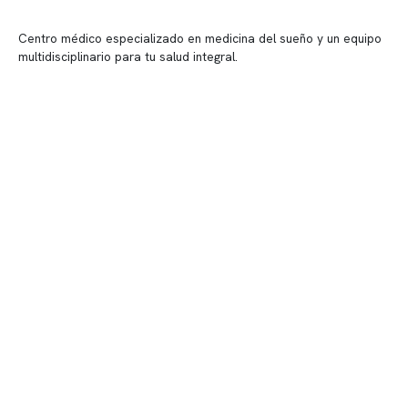
Centro médico especializado en medicina del sueño y un equipo
multidisciplinario para tu salud integral.
Contenido corporativo
Nuestro equipo clínico
Quiénes somos
Nuestras instalaciones
Telemedicina
Convenios
Políticas de privacidad
Políticas de Clínica Somno