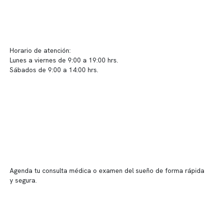
Contacto y atención
info@somno.cl
Sugerencias / Reclamos
Horario de atención:
Lunes a viernes de 9:00 a 19:00 hrs.
Sábados de 9:00 a 14:00 hrs.
Sucursales
📍 Vitacura: Av. Kennedy 5488, Patio Inglés, piso -1, local 003
📍 Providencia: Av. Andrés Bello 2337, local 2
Reserva tu hora
Agenda tu consulta médica o examen del sueño de forma rápida
y segura.
→ Reservar ahora
Valor consulta médica