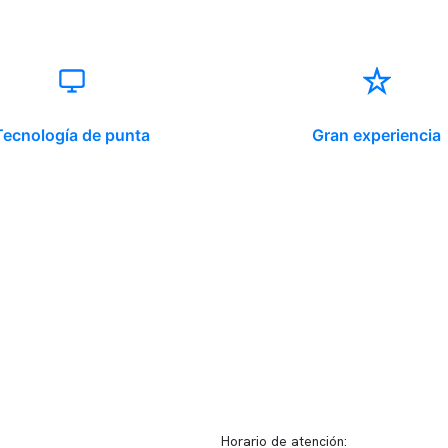
Tecnología de punta
Gran experiencia
ido corporativo
Contacto y atención
equipo clínico
info@somno.cl
 somos
Sugerencias / Reclamos
 instalaciones
Horario de atención: