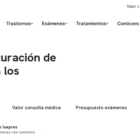
Valor 
Trastornos
Exámenes
Tratamientos
Conóceno
turación de
 los
Valor consulta médica
Presupuesto exámenes
 Isapres
ámenes con convenio