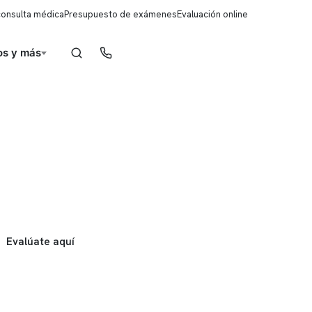
consulta médica
Presupuesto de exámenes
Evaluación online
s y más
Reserva de horas
Evalúate aquí