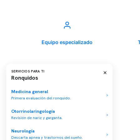
Equipo especializado
×
SERVICIOS PARA TI
Ronquidos
Última modificación: 27-04-2023
Medicina general
Primera evaluación del ronquido.
Conten
Otorrinolaringología
Revisión de nariz y garganta.
Nuestro 
Centro médico especializado en medicina
Quiénes
Neurología
del sueño y un equipo multidisciplinario para
Descarta apnea y trastornos del sueño.
tu salud integral.
Nuestras