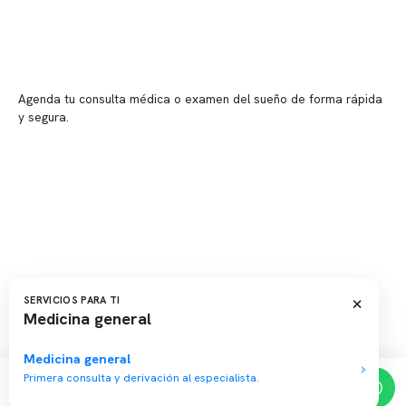
📍 Providencia: Av. Andrés Bello 2337, local 2
Reserva tu hora
Agenda tu consulta médica o examen del sueño de forma rápida
y segura.
→ Reservar ahora
Valor consulta médica
Presupuesto de exámenes
Evaluación online
×
SERVICIOS PARA TI
Medicina general
Copyright 2026 · Clínica Somno. Todos los derechos reservados.
Medicina general
Primera consulta y derivación al especialista.
Reserva de horas