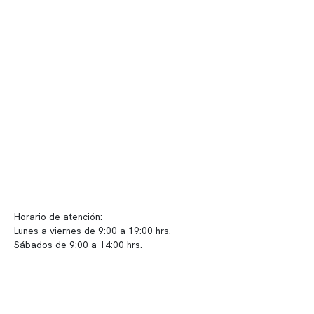
Nuestras instalaciones
Telemedicina
Convenios
Políticas de privacidad
Políticas de Clínica Somno
Contacto y atención
info@somno.cl
Sugerencias / Reclamos
Horario de atención:
Lunes a viernes de 9:00 a 19:00 hrs.
Sábados de 9:00 a 14:00 hrs.
Sucursales
📍 Vitacura: Av. Kennedy 5488, Patio Inglés, piso -1, local 003