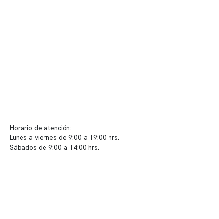
Telemedicina
Convenios
Políticas de privacidad
Políticas de Clínica Somno
Contacto y atención
info@somno.cl
Sugerencias / Reclamos
Horario de atención:
Lunes a viernes de 9:00 a 19:00 hrs.
Sábados de 9:00 a 14:00 hrs.
Sucursales
📍 Vitacura: Av. Kennedy 5488, Patio Inglés, piso -1, local 003
📍 Providencia: Av. Andrés Bello 2337, local 2