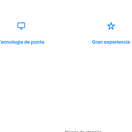
Tecnología de punta
Gran experiencia
ido corporativo
Contacto y atención
equipo clínico
info@somno.cl
 somos
Sugerencias / Reclamos