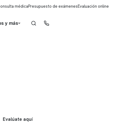
consulta médica
Presupuesto de exámenes
Evaluación online
s y más
Reserva de horas
Evalúate aquí