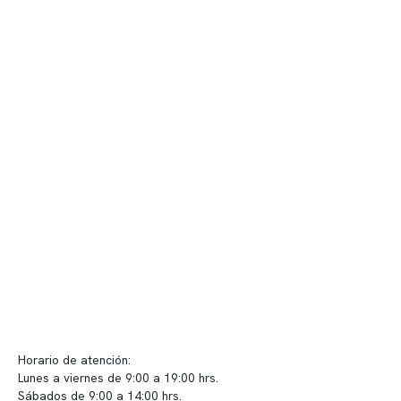
Contenido corporativo
Nuestro equipo clínico
Quiénes somos
Nuestras instalaciones
Telemedicina
Convenios
Políticas de privacidad
Políticas de Clínica Somno
Contacto y atención
info@somno.cl
Sugerencias / Reclamos
Horario de atención:
Lunes a viernes de 9:00 a 19:00 hrs.
Sábados de 9:00 a 14:00 hrs.