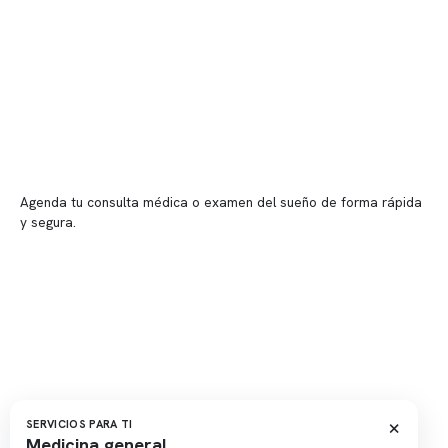
Sucursales
📍 Vitacura: Av. Kennedy 5488, Patio Inglés, piso -1, local 003
📍 Providencia: Av. Andrés Bello 2337, local 2
Reserva tu hora
Agenda tu consulta médica o examen del sueño de forma rápida
y segura.
→ Reservar ahora
Valor consulta médica
Presupuesto de exámenes
Evaluación online
×
SERVICIOS PARA TI
Medicina general