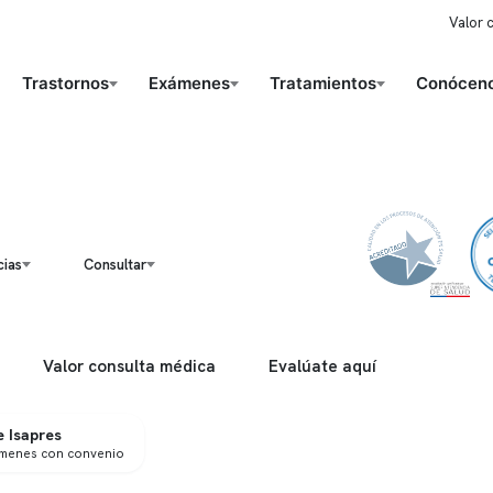
Valor 
Trastornos
Exámenes
Tratamientos
Conóceno
ias
Consultar
Valor consulta médica
Evalúate aquí
 Isapres
ámenes con convenio