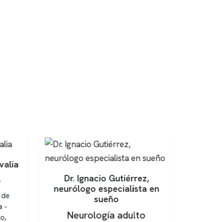
valia
Dr. Ignacio Gutiérrez,
o
neurólogo especialista en
 de
sueño
a -
Neurología adulto
o,