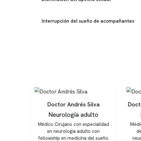
Interrupción del sueño de acompañantes
queta
Doctor Andrés Silva
Doct
Neurología adulto
alista
Médico Cirujano con especialidad
Médic
sidad de
en neurología adulto con
de
 en sueño
fellowship en medicina del sueño.
neur