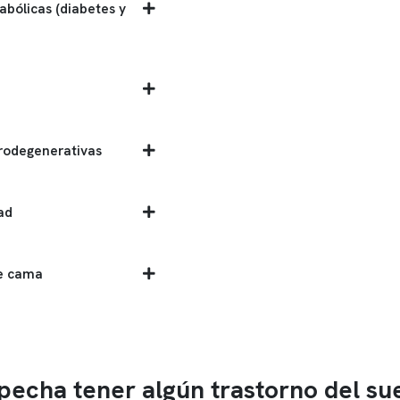
bólicas (diabetes y
rodegenerativas
ad
de cama
pecha tener algún trastorno del su