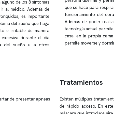
persona duerme y permite
a alguno de los 8 síntomas
que se hace para respirar
ir al médico. Además de
funcionamiento del cor
ronquidos
, es importante
Además de poder realiz
blema del sueño que haga
tecnología actual permit
to e irritable de manera
casa, en la propia cama
 excesiva durante el día
permite moverse y dormir
a del sueño u a otros
Tratamientos
ertar de presentar apneas
Existen múltiples tratamien
de rápido acceso. En este
máscara que introduce aire 