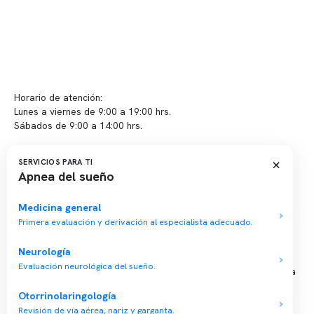
Contacto y atención
info@somno.cl
Sugerencias / Reclamos
Horario de atención:
Lunes a viernes de 9:00 a 19:00 hrs.
Sábados de 9:00 a 14:00 hrs.
Sucursales
×
SERVICIOS PARA TI
Apnea del sueño
📍 Vitacura: Av. Kennedy 5488, Patio Inglés, piso -1, local 003
📍 Providencia: Av. Andrés Bello 2337, local 2
Medicina general
Primera evaluación y derivación al especialista adecuado.
Reserva tu hora
Neurología
Evaluación neurológica del sueño.
Agenda tu consulta médica o examen del sueño de forma rápida
y segura.
Otorrinolaringología
→ Reservar ahora
Revisión de vía aérea, nariz y garganta.