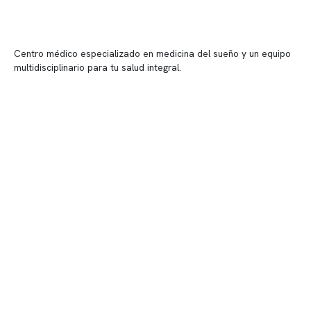
Centro médico especializado en medicina del sueño y un equipo
multidisciplinario para tu salud integral.
Contenido corporativo
Nuestro equipo clínico
Quiénes somos
Nuestras instalaciones
Telemedicina
Convenios
Políticas de privacidad
Políticas de Clínica Somno