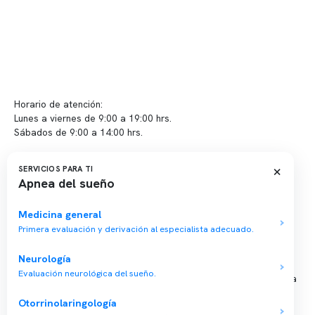
Contacto y atención
info@somno.cl
Sugerencias / Reclamos
Horario de atención:
Lunes a viernes de 9:00 a 19:00 hrs.
Sábados de 9:00 a 14:00 hrs.
Sucursales
×
SERVICIOS PARA TI
Apnea del sueño
📍 Vitacura: Av. Kennedy 5488, Patio Inglés, piso -1, local 003
📍 Providencia: Av. Andrés Bello 2337, local 2
Medicina general
Primera evaluación y derivación al especialista adecuado.
Reserva tu hora
Neurología
Evaluación neurológica del sueño.
Agenda tu consulta médica o examen del sueño de forma rápida
y segura.
Otorrinolaringología