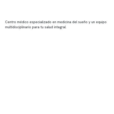
Centro médico especializado en medicina del sueño y un equipo
multidisciplinario para tu salud integral.
Contenido corporativo
Nuestro equipo clínico
Quiénes somos
Nuestras instalaciones
Telemedicina
Convenios
Políticas de privacidad
Políticas de Clínica Somno