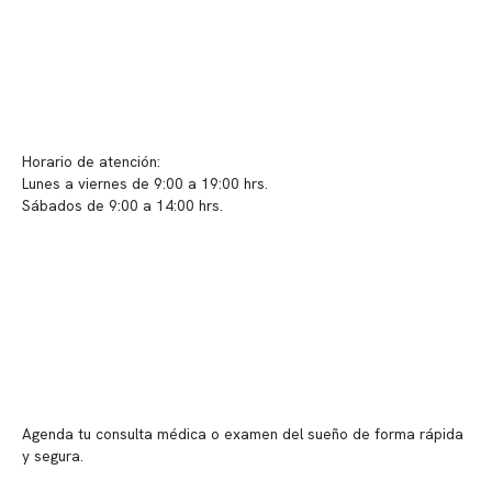
Contacto y atención
info@somno.cl
Sugerencias / Reclamos
Horario de atención:
Lunes a viernes de 9:00 a 19:00 hrs.
Sábados de 9:00 a 14:00 hrs.
Sucursales
📍 Vitacura: Av. Kennedy 5488, Patio Inglés, piso -1, local 003
📍 Providencia: Av. Andrés Bello 2337, local 2
Reserva tu hora
Agenda tu consulta médica o examen del sueño de forma rápida
y segura.
→ Reservar ahora