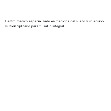
Centro médico especializado en medicina del sueño y un equipo
multidisciplinario para tu salud integral.
Contenido corporativo
Nuestro equipo clínico
Quiénes somos
Nuestras instalaciones
Telemedicina
Convenios
Políticas de privacidad
Políticas de Clínica Somno