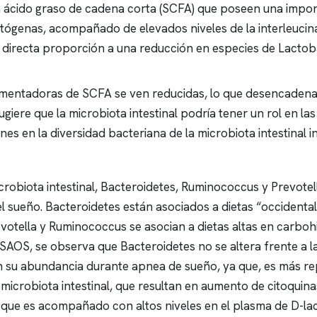
n ácido graso de cadena corta (SCFA) que poseen una impor
tógenas, acompañado de elevados niveles de la interleucina
 directa proporción a una reducción en especies de Lactoba
ermentadoras de SCFA se ven reducidas, lo que desencadena e
ugiere que la microbiota intestinal podría tener un rol en l
nes en la diversidad bacteriana de la microbiota intestinal 
microbiota intestinal, Bacteroidetes, Ruminococcus y Prevote
el sueño. Bacteroidetes están asociados a dietas “occidental
otella y Ruminococcus se asocian a dietas altas en carbohidr
 SAOS, se observa que Bacteroidetes no se altera frente a l
en su abundancia durante
apnea
de sueño, ya que, es más re
 microbiota intestinal, que resultan en aumento de citoquin
que es acompañado con altos niveles en el plasma de D-lac