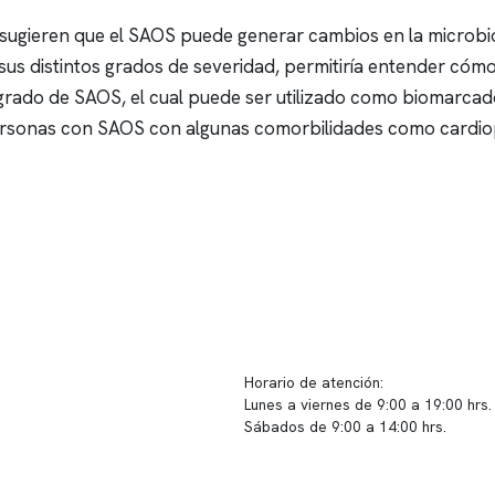
ugieren que el SAOS puede generar cambios en la microbiot
us distintos grados de severidad, permitiría entender cóm
a grado de SAOS, el cual puede ser utilizado como biomarca
personas con SAOS con algunas comorbilidades como cardiop
ido corporativo
Contacto y atención
equipo clínico
info@somno.cl
 somos
Sugerencias / Reclamos
 instalaciones
Horario de atención:
Lunes a viernes de 9:00 a 19:00 hrs.
icina
Sábados de 9:00 a 14:00 hrs.
os
Sucursales
s de privacidad