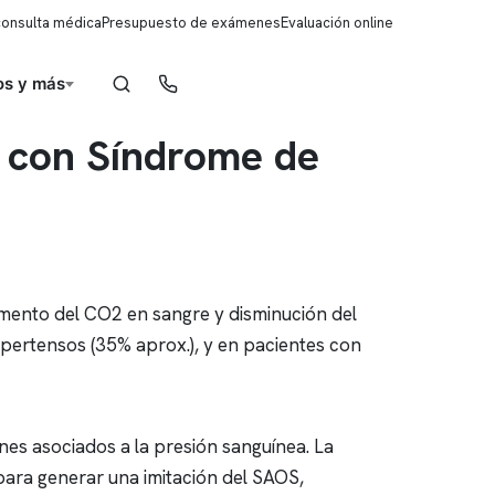
consulta médica
Presupuesto de exámenes
Evaluación online
s y más
Reserva de horas
es con Síndrome de
umento del CO2 en sangre y disminución del
ipertensos (35% aprox.), y en pacientes con
nes asociados a la presión sanguínea. La
para generar una imitación del SAOS,