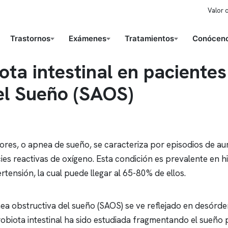
Valor 
Trastornos
Exámenes
Tratamientos
Conóceno
iota intestinal en pacient
el Sueño (SAOS)
iores, o
apnea
de sueño, se caracteriza por episodios de a
ies reactivas de oxígeno. Esta condición es prevalente en h
rtensión, la cual puede llegar al 65-80% de ellos.
ea obstructiva
del sueño (SAOS) se ve reflejado en desórde
robiota intestinal ha sido estudiada fragmentando el sueño 