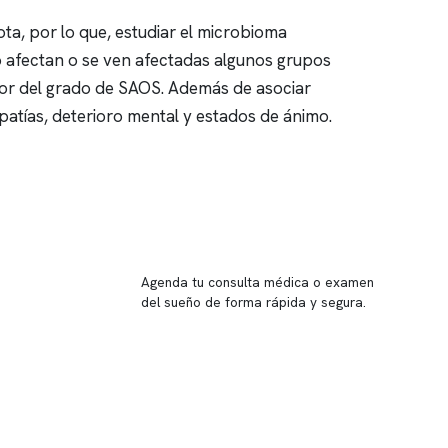
a, por lo que, estudiar el microbioma
o afectan o se ven afectadas algunos grupos
dor del grado de SAOS. Además de asociar
atías, deterioro mental y estados de ánimo.
Reserva tu hora
Agenda tu consulta médica o examen
del sueño de forma rápida y segura.
→ Reservar ahora
Valor consulta médica
Presupuesto de exámenes
Evaluación online