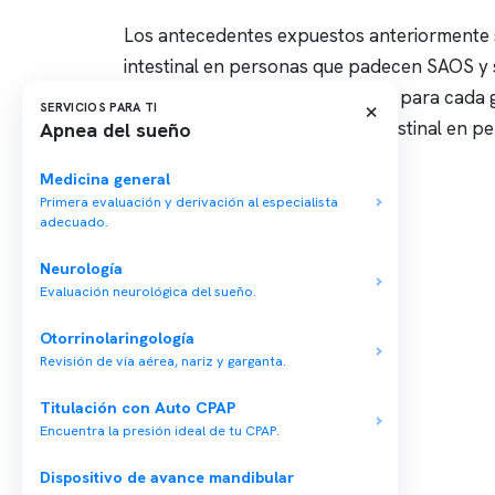
Los antecedentes expuestos anteriormente s
intestinal en personas que padecen SAOS y s
bacterianos, definiendo un perfil para cad
×
SERVICIOS PARA TI
los cambios de la microbiota intestinal en 
Apnea del sueño
Medicina general
Primera evaluación y derivación al especialista
adecuado.
Neurología
Conten
Evaluación neurológica del sueño.
Nuestro 
Otorrinolaringología
Centro médico especializado en medicina
Quiénes
del sueño y un equipo multidisciplinario para
Revisión de vía aérea, nariz y garganta.
tu salud integral.
Nuestras
Titulación con Auto CPAP
Telemed
Encuentra la presión ideal de tu CPAP.
Conveni
Dispositivo de avance mandibular
Política