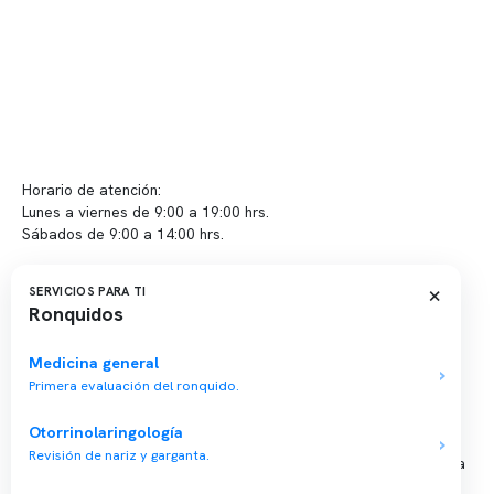
Políticas de Clínica Somno
Contacto y atención
info@somno.cl
Sugerencias / Reclamos
Horario de atención:
Lunes a viernes de 9:00 a 19:00 hrs.
Sábados de 9:00 a 14:00 hrs.
Sucursales
×
SERVICIOS PARA TI
Ronquidos
📍 Vitacura: Av. Kennedy 5488, Patio Inglés, piso -1, local 003
📍 Providencia: Av. Andrés Bello 2337, local 2
Medicina general
Primera evaluación del ronquido.
Reserva tu hora
Otorrinolaringología
Revisión de nariz y garganta.
Agenda tu consulta médica o examen del sueño de forma rápida
y segura.