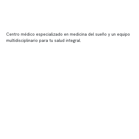
Centro médico especializado en medicina del sueño y un equipo
multidisciplinario para tu salud integral.
Contenido corporativo
Nuestro equipo clínico
Quiénes somos
Nuestras instalaciones
Telemedicina
Convenios
Políticas de privacidad