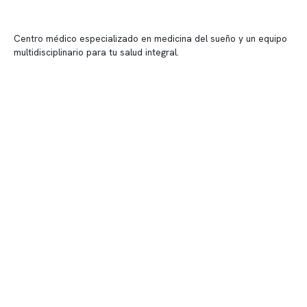
Centro médico especializado en medicina del sueño y un equipo
multidisciplinario para tu salud integral.
Contenido corporativo
Nuestro equipo clínico
Quiénes somos
Nuestras instalaciones
Telemedicina
Convenios
Políticas de privacidad
Políticas de Clínica Somno