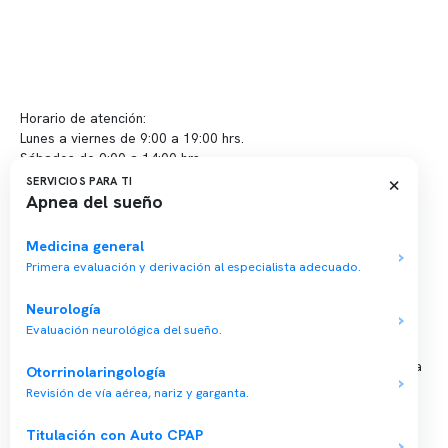
Contacto y atención
info@somno.cl
Sugerencias / Reclamos
Horario de atención:
Lunes a viernes de 9:00 a 19:00 hrs.
Sábados de 9:00 a 14:00 hrs.
×
SERVICIOS PARA TI
Apnea del sueño
Sucursales
📍 Vitacura: Av. Kennedy 5488, Patio Inglés, piso -1, local 003
Medicina general
Primera evaluación y derivación al especialista adecuado.
📍 Providencia: Av. Andrés Bello 2337, local 2
Neurología
Reserva tu hora
Evaluación neurológica del sueño.
Agenda tu consulta médica o examen del sueño de forma rápida
Otorrinolaringología
y segura.
Revisión de vía aérea, nariz y garganta.
→ Reservar ahora
Titulación con Auto CPAP