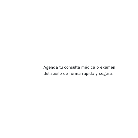
Reserva tu hora
Agenda tu consulta médica o examen
del sueño de forma rápida y segura.
→ Reservar ahora
Valor consulta médica
Presupuesto de exámenes
Evaluación online
 Inglés, piso -1,