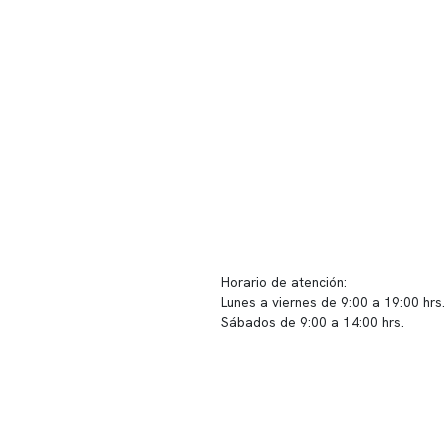
ido corporativo
Contacto y atención
equipo clínico
info@somno.cl
 somos
Sugerencias / Reclamos
 instalaciones
Horario de atención:
Lunes a viernes de 9:00 a 19:00 hrs.
icina
Sábados de 9:00 a 14:00 hrs.
os
Sucursales
s de privacidad
📍 Vitacura: Av. Kennedy 5488, Patio
s de Clínica Somno
local 003