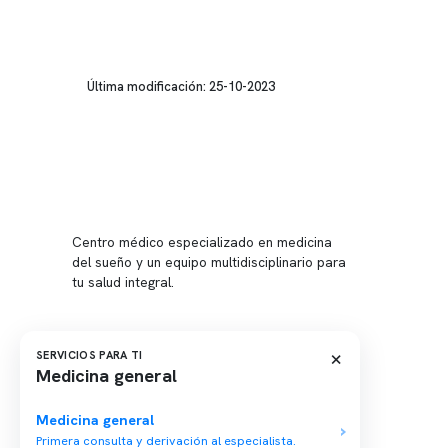
Última modificación: 25-10-2023
Conten
Nuestro 
Centro médico especializado en medicina
Quiénes
del sueño y un equipo multidisciplinario para
tu salud integral.
Nuestras
Telemed
Conveni
×
SERVICIOS PARA TI
Medicina general
Política
Política
Medicina general
Primera consulta y derivación al especialista.