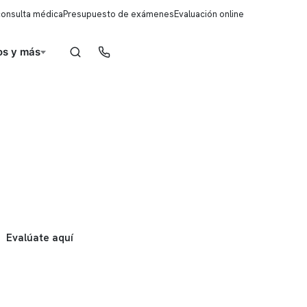
consulta médica
Presupuesto de exámenes
Evaluación online
s y más
Reserva de horas
Evalúate aquí