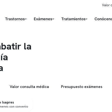
Valor 
Trastornos
Exámenes
Tratamientos
Conóceno
batir la
ía
a
Valor consulta médica
Presupuesto exámenes
 Isapres
ámenes con convenio