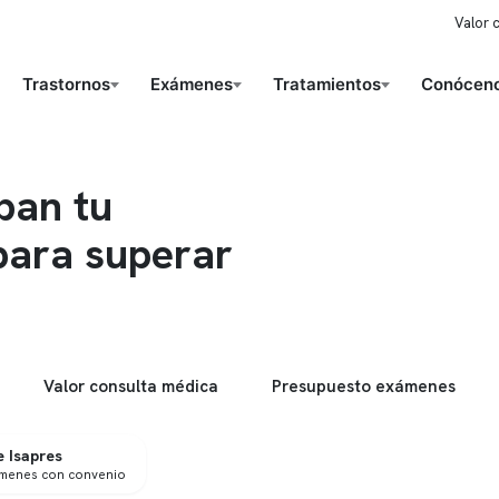
Valor 
Trastornos
Exámenes
Tratamientos
Conóceno
ban tu
para superar
Valor consulta médica
Presupuesto exámenes
 Isapres
ámenes con convenio