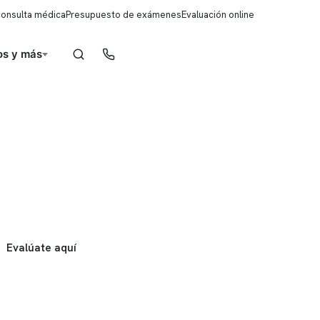
consulta médica
Presupuesto de exámenes
Evaluación online
s y más
Reserva de horas
Evalúate aquí